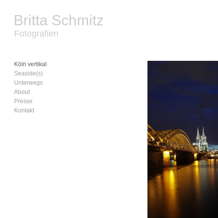
Britta Schmitz
Fotografien
Köln vertikal
Seaside(s)
Unterwegs
About
Presse
Kontakt