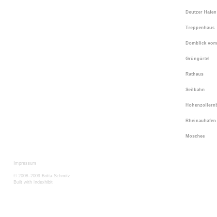
Deutzer Hafe
Treppenhaus
Domblick vom
Grüngürtel
Rathaus
Seilbahn
Hohenzollern
Rheinauhafe
Moschee
Impressum
© 2008–2009 Britta Schmitz
Built with
Indexhibit